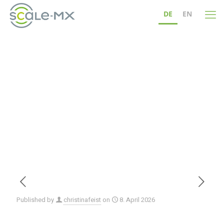
DE
EN
SCALE-MX
Anwenderworkshop auf den
Silicon Saxony Days
Published by
christinafeist
on
8. April 2026